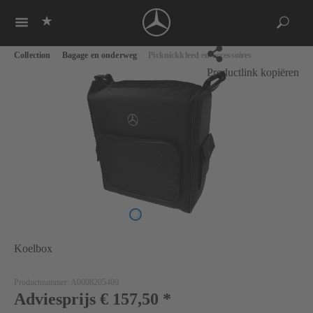
Ga naar de hoofdinhoud
Collection
Bagage en onderweg
Picknickkleed en accessoires
Productlink kopiëren
Koelbox
Productnummer:
A0008205409
Adviesprijs
€ 157,50
*