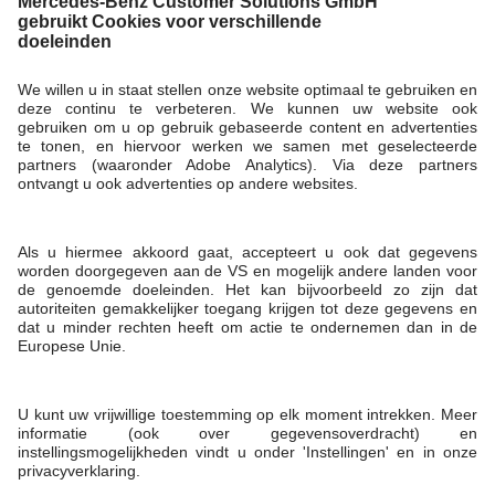
Wat kunt u vinden in deze online productcatalogus?
De Mercedes-Benz online productcatalogus biedt u een volledig
overzicht van het volledige assortiment accessoires en collection-
artikelen. Hier vindt u gedetailleerde informatie over:
Collection-
artikelen
zoals kleding, modelauto’s of parfums.
Accessoires
voor zelfmontage, bijvoorbeeld draagsystemen of vloermatten.
Montagerelevante accessoires
, waarbij uw Mercedes-Benz
dealer u ondersteunt.
Hoe weet u of een accessoireproduct geschikt is voor uw auto?
Alle producten op deze website zijn originele Mercedes-Benz
accessoires. Om de compatibiliteit met uw voertuig te
controleren, kunt u de Car Chooser gebruiken. Klik op
'Compatibiliteit controleren' en voer uw voertuigmodel of uw
voertuigidentificatienummer (VIN) in. Vervolgens worden alleen
accessoires getoond die geschikt zijn voor uw auto.
Hoe kunt u producten uit de online productcatalogus kopen?
Producten kunnen niet direct via deze online catalogus worden
gekocht. Deze dient uitsluitend om een overzicht en informatie