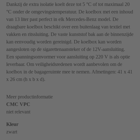
Dankzij de extra isolatie koelt deze tot 5 °C of tot maximaal 20
°C onder de omgevingstemperatuur. De koelbox met een inhoud
van 13 liter past perfect in elk
Mercedes-Benz
model. De
draagbare koelbox beschikt over een buitenlaag van textiel met
vakken en ritssluiting. De vaste kunststof bak aan de binnenzijde
kan eenvoudig worden gereinigd. De koelbox kan worden
aangesloten op de sigarettenaansteker of de 12V-aansluiting.
Een spanningsomvormer voor aansluiting op 220 V is als optie
leverbaar. Om veiligheidsredenen wordt aanbevolen om de
koelbox in de bagageruimte mee te nemen. Afmetingen: 41 x 41
x 26 cm (h x b x d).
Meer productinformatie
CMC VPC
niet relevant
Kleur
zwart