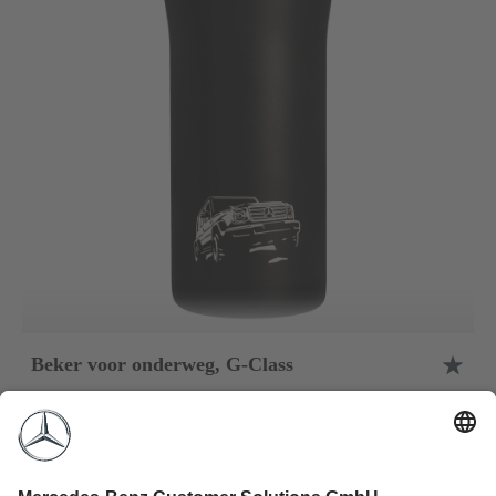
Beker voor onderweg, G-Class
Adviesprijs
€ 53,70
*